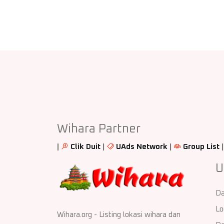
Wihara Partner
|
Clik Duit
|
UAds Network
|
Group List
U
Da
Lo
Wihara.org - Listing lokasi wihara dan