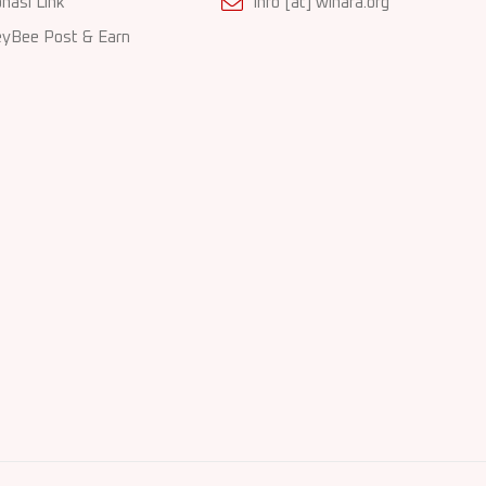
nasi Link
info [at] wihara.org
yBee Post & Earn