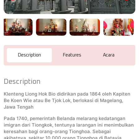
Description
Features
Acara
R
Description
Klenteng Liong Hok Bio didirikan pada 1864 oleh Kapiten
Be Koen Wie atau Be Tjok Lok, berlokasi di Magelang,
Jawa Tengah
Pada 1740, pemerintah Belanda melarang kedatangan
imigran dari Tiongkok, tentunya larangan ini menimbulkan
keresahan bagi orang-orang Tionghoa. Sebagai
akibatnya, sekitar 10.000 orang Tionghoa di Batavia