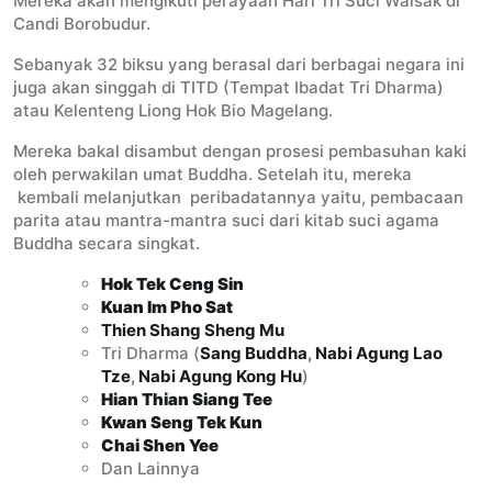
Mereka akan mengikuti perayaan Hari Tri Suci Waisak di
Candi Borobudur.
Sebanyak 32 biksu yang berasal dari berbagai negara ini
juga akan singgah di TITD (Tempat Ibadat Tri Dharma)
atau Kelenteng Liong Hok Bio Magelang.
Mereka bakal disambut dengan prosesi pembasuhan kaki
oleh perwakilan umat Buddha. Setelah itu, mereka
kembali melanjutkan peribadatannya yaitu, pembacaan
parita atau mantra-mantra suci dari kitab suci agama
Buddha secara singkat.
Hok Tek Ceng Sin
Kuan Im Pho Sat
Thien Shang Sheng Mu
Tri Dharma (
Sang Buddha
,
Nabi Agung Lao
Tze
,
Nabi Agung Kong Hu
)
Hian Thian Siang Tee
Kwan Seng Tek Kun
Chai Shen Yee
Dan Lainnya