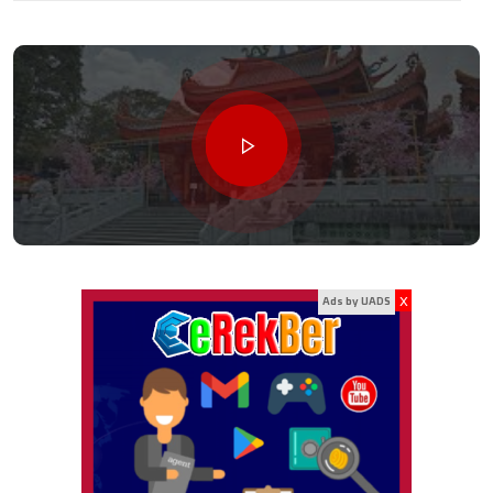
x
Ads by UADS