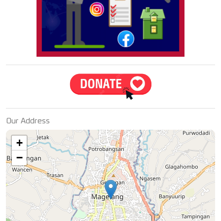
Our Address
+
−