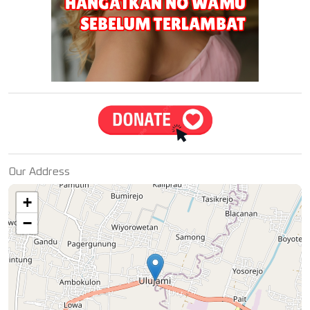
Our Address
+
−