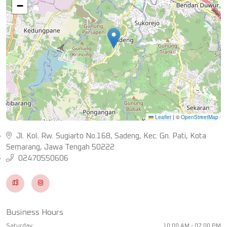
−
Leaflet
|
©
OpenStreetMap
Jl. Kol. Rw. Sugiarto No.168, Sadeng, Kec. Gn. Pati, Kota
Semarang, Jawa Tengah 50222
02470550606
Business Hours
Saturday
10:00 AM - 07:00 PM