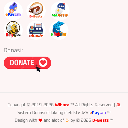
Donasi:
Copyright © 2019-2026
Wihara
™ All Rights Reserved |
Sistem Donasi didukung oleh © 2026
e
Pay
lah
™
Design with
and alot of
by © 2026
D-Bests
™