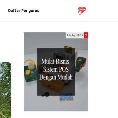
Daftar Pengurus
x
Ads by UADS