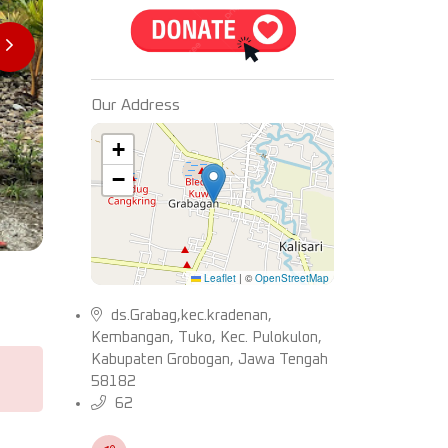
Our Address
+
−
Leaflet
|
©
OpenStreetMap
ds.Grabag,kec.kradenan,
Kembangan, Tuko, Kec. Pulokulon,
Kabupaten Grobogan, Jawa Tengah
58182
62