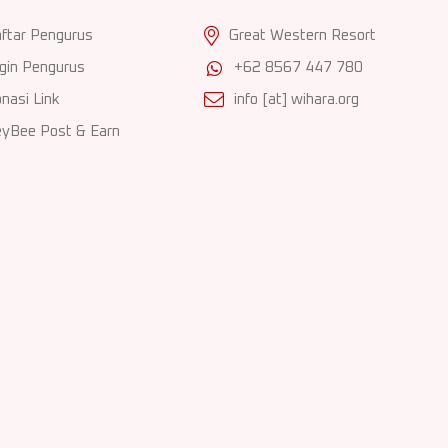
ftar Pengurus
Great Western Resort
gin Pengurus
+62 8567 447 780
nasi Link
info [at] wihara.org
yBee Post & Earn