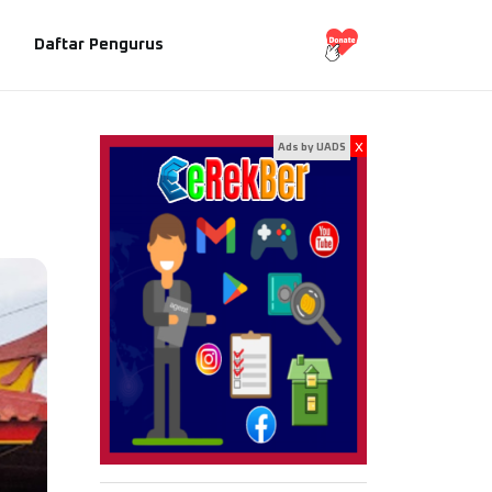
Daftar Pengurus
x
Ads by UADS