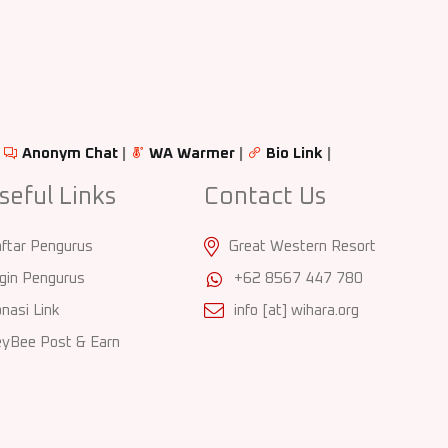
|
Anonym Chat
|
WA Warmer
|
Bio Link
|
seful Links
Contact Us
ftar Pengurus
Great Western Resort
gin Pengurus
+62 8567 447 780
nasi Link
info [at] wihara.org
yBee Post & Earn