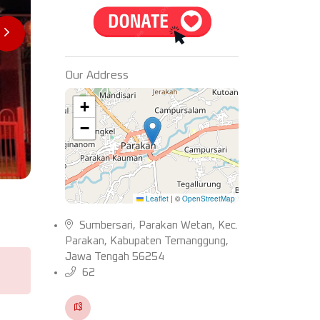
Our Address
+
−
Leaflet
|
©
OpenStreetMap
Sumbersari, Parakan Wetan, Kec.
Parakan, Kabupaten Temanggung,
Jawa Tengah 56254
62