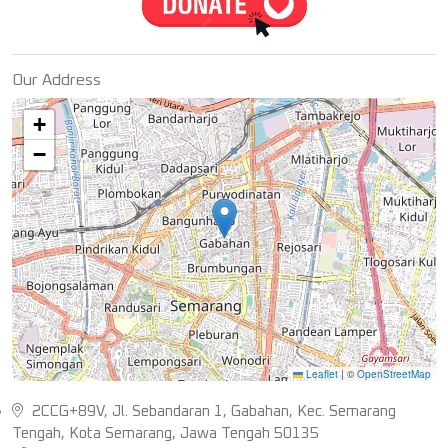
Our Address
+
−
Leaflet
|
©
OpenStreetMap
2CCG+89V, Jl. Sebandaran 1, Gabahan, Kec. Semarang
Tengah, Kota Semarang, Jawa Tengah 50135