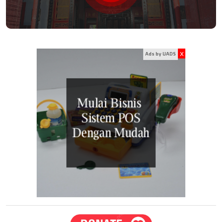
x
Ads by UADS