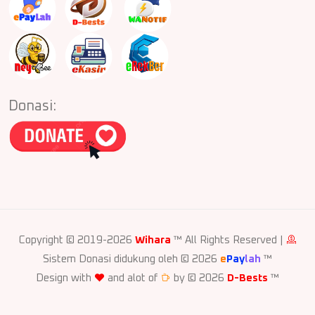
Donasi:
Copyright © 2019-2026
Wihara
™ All Rights Reserved |
Sistem Donasi didukung oleh © 2026
e
Pay
lah
™
Design with
and alot of
by © 2026
D-Bests
™