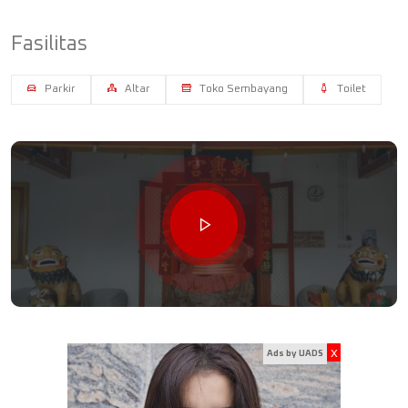
Fasilitas
Parkir
Altar
Toko Sembayang
Toilet
x
Ads by UADS