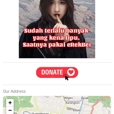
Our Address
+
−