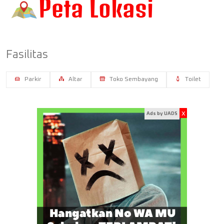
Fasilitas
Parkir
Altar
Toko Sembayang
Toilet
x
Ads by UADS