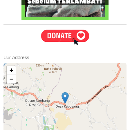
Our Address
+
−