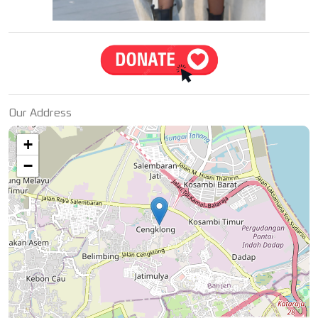
Our Address
+
−