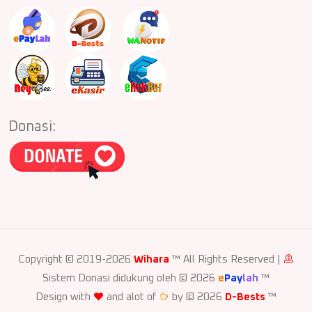
Donasi:
Copyright © 2019-2026
Wihara
™ All Rights Reserved |
Sistem Donasi didukung oleh © 2026
e
Pay
lah
™
Design with
and alot of
by © 2026
D-Bests
™