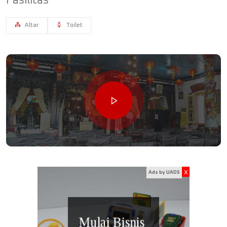
Fasilitas
Altar
Toilet
x
Ads by UADS