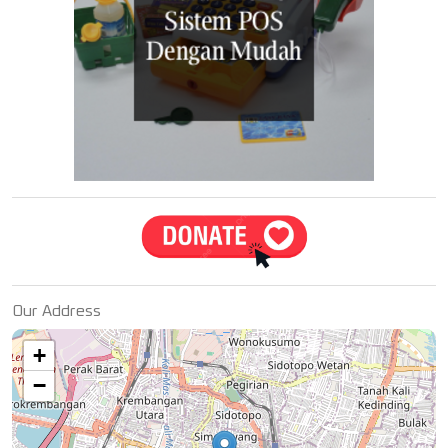
Our Address
+
−