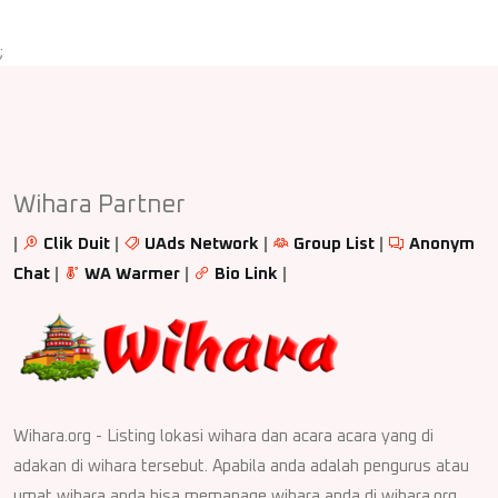
;
Wihara Partner
|
Clik Duit
|
UAds Network
|
Group List
|
Anonym
Chat
|
WA Warmer
|
Bio Link
|
Wihara.org - Listing lokasi wihara dan acara acara yang di
adakan di wihara tersebut. Apabila anda adalah pengurus atau
umat wihara anda bisa memanage wihara anda di wihara.org.