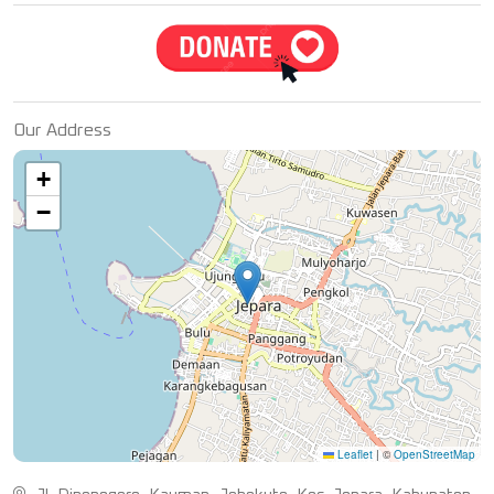
Our Address
+
−
Leaflet
|
©
OpenStreetMap