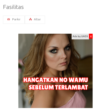
Fasilitas
Parkir
Altar
x
Ads by UADS