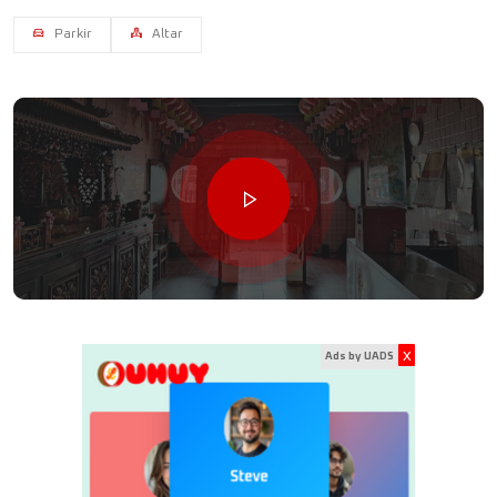
Parkir
Altar
x
Ads by UADS