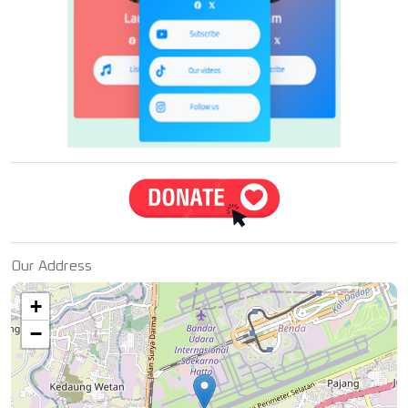
Our Address
+
−