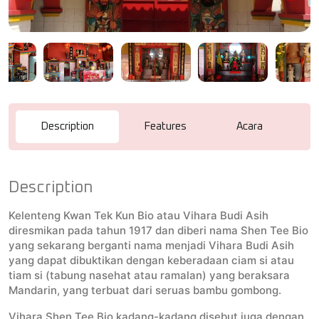
Description
Features
Acara
R
Description
Kelenteng Kwan Tek Kun Bio atau Vihara Budi Asih
diresmikan pada tahun 1917 dan diberi nama Shen Tee Bio
yang sekarang berganti nama menjadi Vihara Budi Asih
yang dapat dibuktikan dengan keberadaan ciam si atau
tiam si (tabung nasehat atau ramalan) yang beraksara
Mandarin, yang terbuat dari seruas bambu gombong.
Vihara Shen Tee Bio kadang-kadang disebut juga dengan