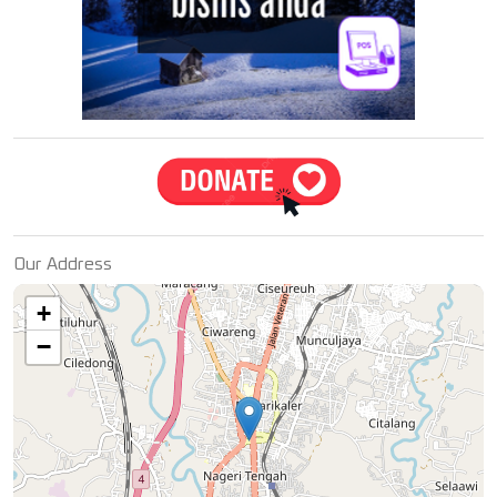
Our Address
+
−