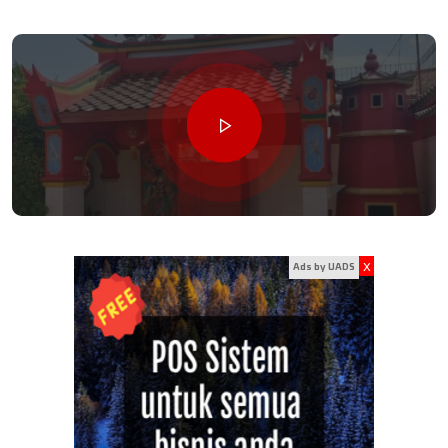
x
Ads by UADS