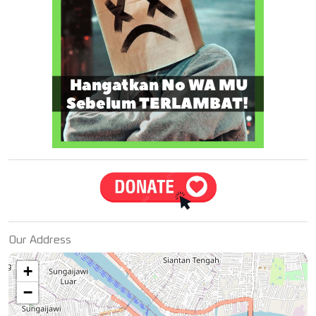
Our Address
+
−