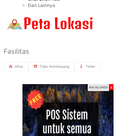
Dan Lainnya
Fasilitas
Altar
Toko Sembayang
Toilet
x
Ads by UADS