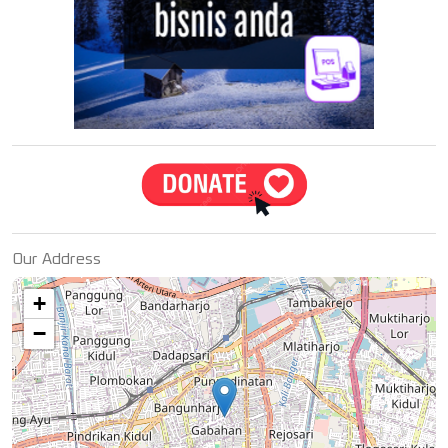
Our Address
+
−