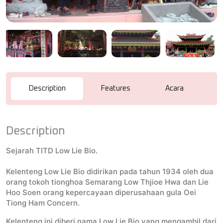
Description
Features
Acara
R
Description
Sejarah TITD Low Lie Bio.
Kelenteng Low Lie Bio didirikan pada tahun 1934 oleh dua
orang tokoh tionghoa Semarang Low Thjioe Hwa dan Lie
Hoo Soen orang kepercayaan diperusahaan gula Oei
Tiong Ham Concern.
Kelenteng ini diberi nama Low Lie Bio yang mengambil dari