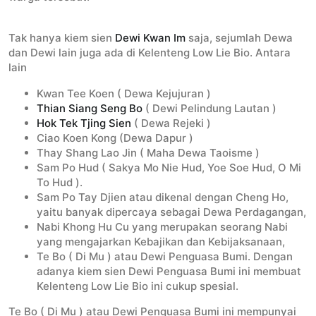
Tak hanya kiem sien
Dewi Kwan Im
saja, sejumlah Dewa
dan Dewi lain juga ada di Kelenteng Low Lie Bio. Antara
lain
Kwan Tee Koen ( Dewa Kejujuran )
Thian Siang Seng Bo
( Dewi Pelindung Lautan )
Hok Tek Tjing Sien
( Dewa Rejeki )
Ciao Koen Kong (Dewa Dapur )
Thay Shang Lao Jin ( Maha Dewa Taoisme )
Sam Po Hud ( Sakya Mo Nie Hud, Yoe Soe Hud, O Mi
To Hud ).
Sam Po Tay Djien atau dikenal dengan Cheng Ho,
yaitu banyak dipercaya sebagai Dewa Perdagangan,
Nabi Khong Hu Cu yang merupakan seorang Nabi
yang mengajarkan Kebajikan dan Kebijaksanaan,
Te Bo ( Di Mu ) atau Dewi Penguasa Bumi. Dengan
adanya kiem sien Dewi Penguasa Bumi ini membuat
Kelenteng Low Lie Bio ini cukup spesial.
Te Bo ( Di Mu ) atau Dewi Penguasa Bumi ini mempunyai