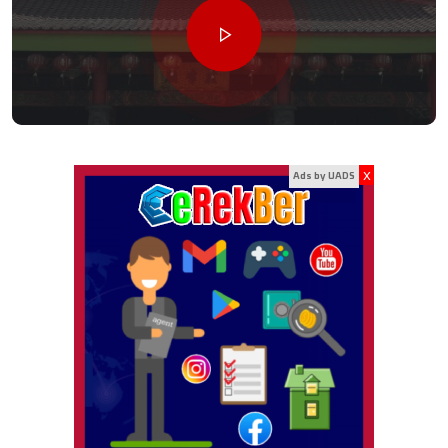
x
Ads by UADS