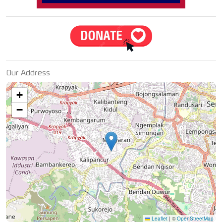
Our Address
+
−
Leaflet
|
©
OpenStreetMap