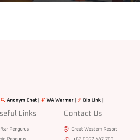
|
Anonym Chat
|
WA Warmer
|
Bio Link
|
seful Links
Contact Us
ftar Pengurus
Great Western Resort
gin Pengurus
+62 8567 447 780