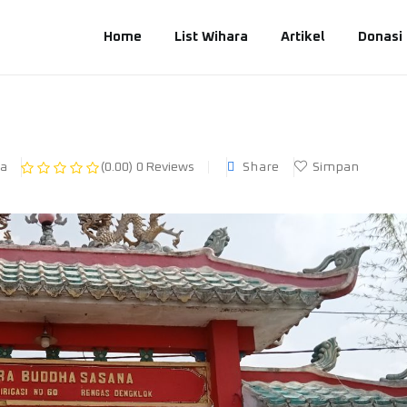
Home
List Wihara
Artikel
Donasi
Share
Simpan
ia
(0.00)
0 Reviews