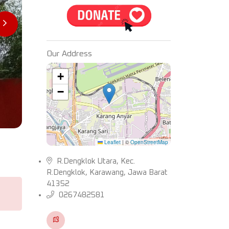
Our Address
+
−
Leaflet
|
©
OpenStreetMap
R.Dengklok Utara, Kec.
R.Dengklok, Karawang, Jawa Barat
41352
0267482581