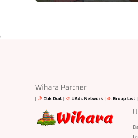
;
Wihara Partner
|
Clik Duit
|
UAds Network
|
Group List
U
Da
Lo