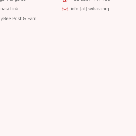
nasi Link
info [at] wihara.org
yBee Post & Earn