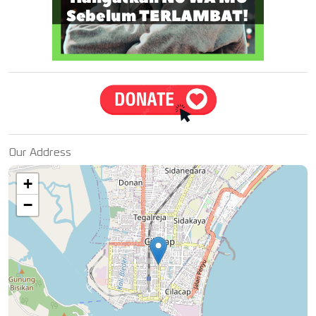
Our Address
+
−