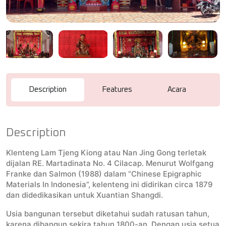
Description
Features
Acara
R
Description
Klenteng Lam Tjeng Kiong atau Nan Jing Gong terletak
dijalan RE. Martadinata No. 4 Cilacap. Menurut Wolfgang
Franke dan Salmon (1988) dalam “Chinese Epigraphic
Materials In Indonesia”, kelenteng ini didirikan circa 1879
dan didedikasikan untuk Xuantian Shangdi.
Usia bangunan tersebut diketahui sudah ratusan tahun,
karena dibangun sekira tahun 1800-an. Dengan usia setua