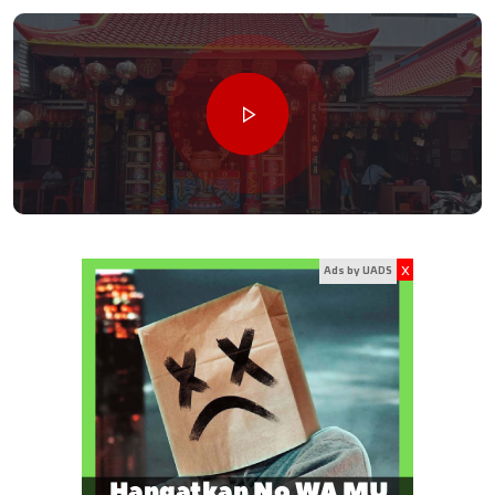
x
Ads by UADS