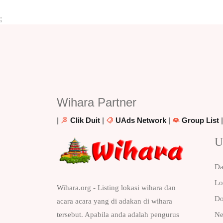
;
Wihara Partner
|
Clik Duit
|
UAds Network
|
Group List
U
Da
Lo
Wihara.org - Listing lokasi wihara dan
Do
acara acara yang di adakan di wihara
Ne
tersebut. Apabila anda adalah pengurus