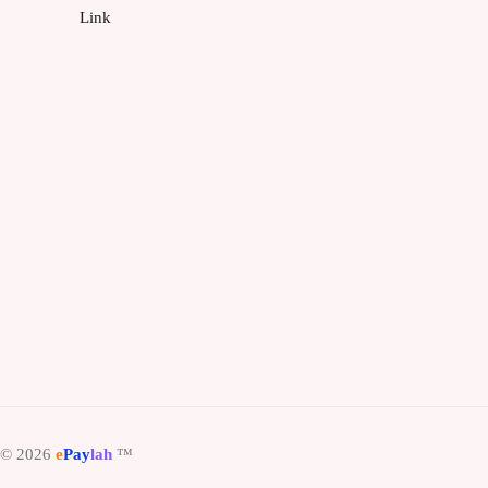
h © 2026
e
Pay
lah
™