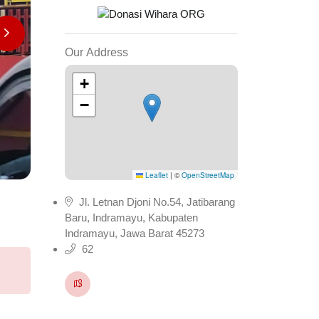
Our Address
+
−
Leaflet
|
©
OpenStreetMap
Jl. Letnan Djoni No.54, Jatibarang
Baru, Indramayu, Kabupaten
Indramayu, Jawa Barat 45273
62