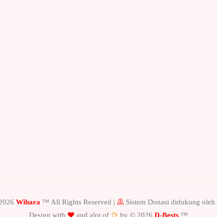
-2026
Wihara
™ All Rights Reserved |
Sistem Donasi didukung ole
Design with
and alot of
by © 2026
D-Bests
™