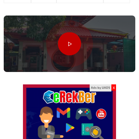
x
Ads by UADS