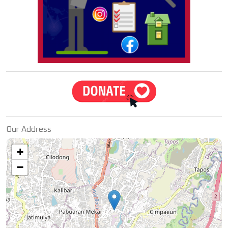
Our Address
+
−