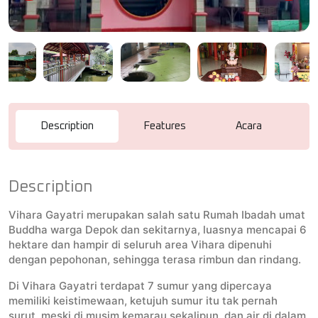
Description
Features
Acara
R
Description
Vihara Gayatri merupakan salah satu Rumah Ibadah umat
Buddha warga Depok dan sekitarnya, luasnya mencapai 6
hektare dan hampir di seluruh area Vihara dipenuhi
dengan pepohonan, sehingga terasa rimbun dan rindang.
Di Vihara Gayatri terdapat 7 sumur yang dipercaya
memiliki keistimewaan, ketujuh sumur itu tak pernah
surut, meski di musim kemarau sekalipun, dan air di dalam