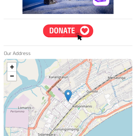
Our Address
+
−