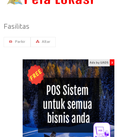
Fasilitas
Parkir
Altar
x
Ads by UADS