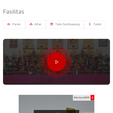
Fasilitas
Parkir
Altar
Toko Sembayang
Toilet
x
Ads by UADS