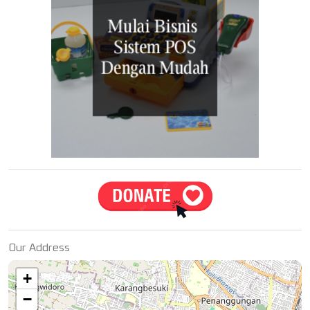
Our Address
+
−