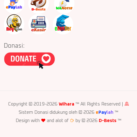
Donasi:
Copyright © 2019-2026
Wihara
™ All Rights Reserved |
Sistem Donasi didukung oleh © 2026
e
Pay
lah
™
Design with
and alot of
by © 2026
D-Bests
™