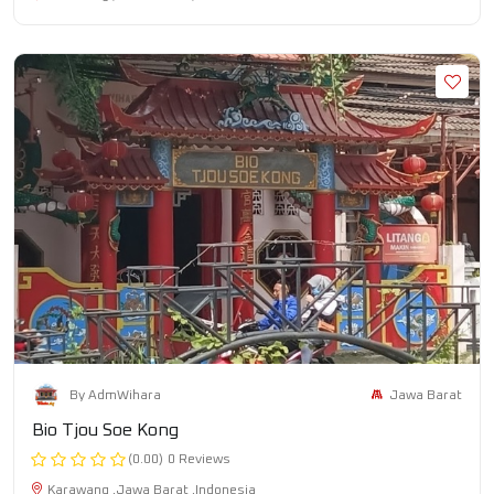
Jawa Barat
By AdmWihara
Bio Tjou Soe Kong
(0.00)
0 Reviews
Karawang ,Jawa Barat ,Indonesia