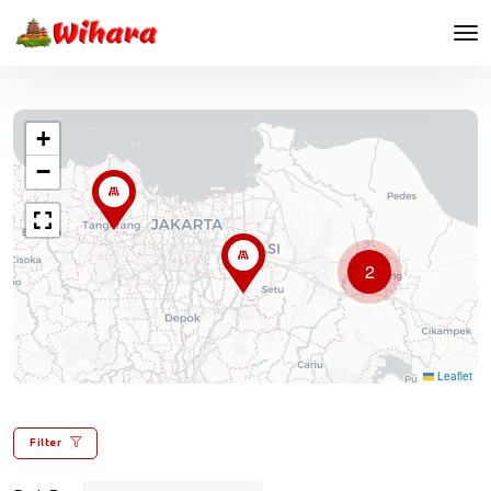
+
−
2
Leaflet
Filter