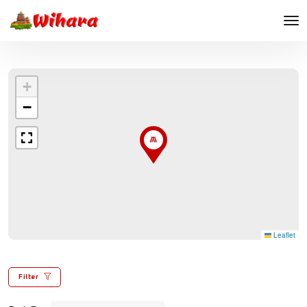
+
−
Leaflet
Filter