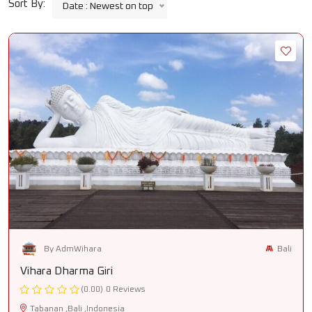
Sort By:
Date : Newest on top
Bali
By AdmWihara
Vihara Dharma Giri
(0.00)
0 Reviews
Tabanan ,Bali ,Indonesia