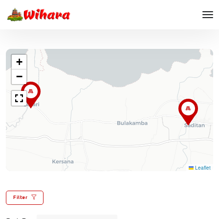
+
−
Leaflet
Filter