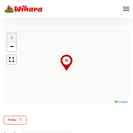
+
−
Leaflet
Filter