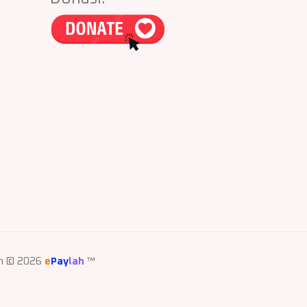
eh © 2026
e
Pay
lah
™