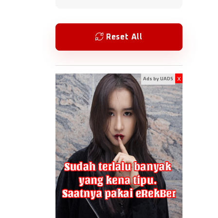
Reset All
x
Ads by UADS