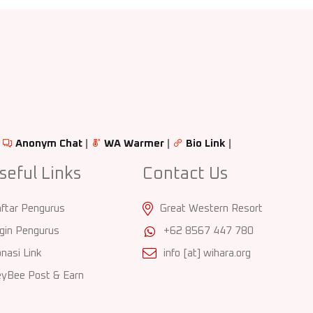
|
Anonym Chat
|
WA Warmer
|
Bio Link
|
seful Links
Contact Us
ftar Pengurus
Great Western Resort
gin Pengurus
+62 8567 447 780
nasi Link
info [at] wihara.org
yBee Post & Earn