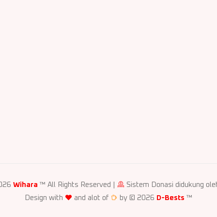
2026
Wihara
™ All Rights Reserved |
Sistem Donasi didukung ol
Design with
and alot of
by © 2026
D-Bests
™