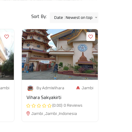
Sort By:
Date : Newest on top
ambi
Jambi
By AdmWihara
Vihara Sakyakirti
(0.00)
0 Reviews
Jambi ,Jambi ,Indonesia