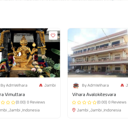
Jambi
J
By AdmWihara
By AdmWihara
ra Vimuttara
Vihara Avalokitesvara
(0.00)
0 Reviews
(0.00)
0 Reviews
mbi ,Jambi ,Indonesia
Jambi ,Jambi ,Indonesia