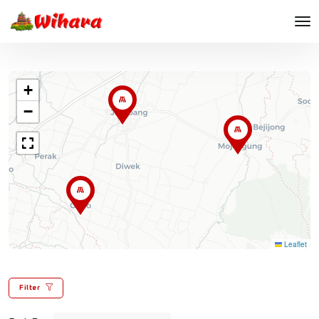
+
−
Leaflet
Filter