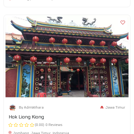
Jawa Timur
By AdmWihara
Hok Liong Kiong
(0.00)
0 Reviews
Jombang ,Jawa Timur ,Indonesia