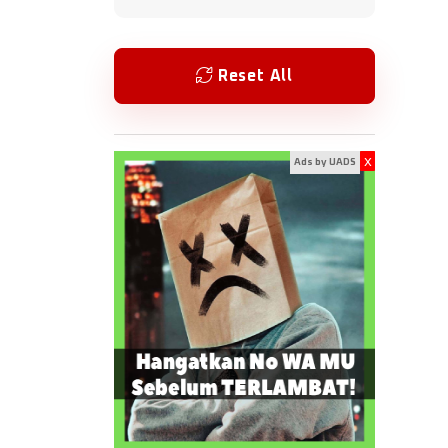
Reset All
x
Ads by UADS