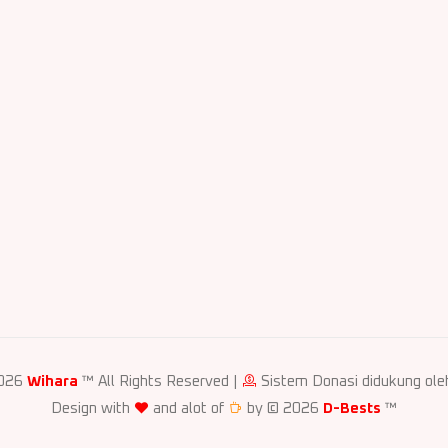
2026
Wihara
™ All Rights Reserved |
Sistem Donasi didukung ol
Design with
and alot of
by © 2026
D-Bests
™