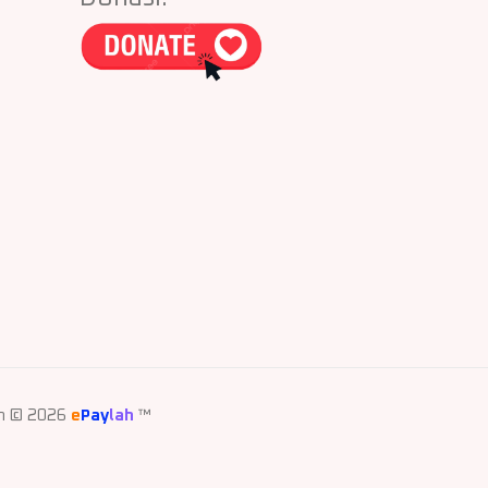
eh © 2026
e
Pay
lah
™