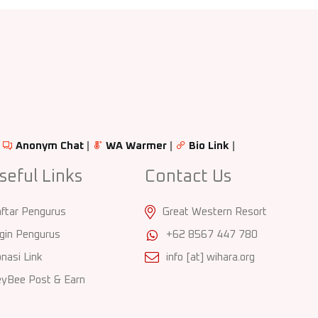
|
Anonym Chat
|
WA Warmer
|
Bio Link
|
seful Links
Contact Us
ftar Pengurus
Great Western Resort
gin Pengurus
+62 8567 447 780
nasi Link
info [at] wihara.org
yBee Post & Earn