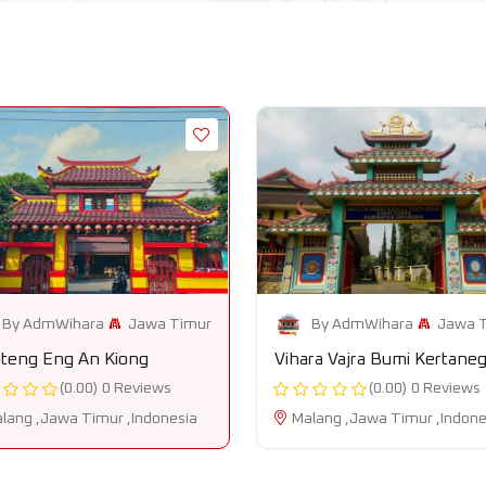
Jawa Timur
Jawa 
By AdmWihara
By AdmWihara
nteng Eng An Kiong
Vihara Vajra Bumi Kertane
(0.00)
0 Reviews
(0.00)
0 Reviews
lang ,Jawa Timur ,Indonesia
Malang ,Jawa Timur ,Indone