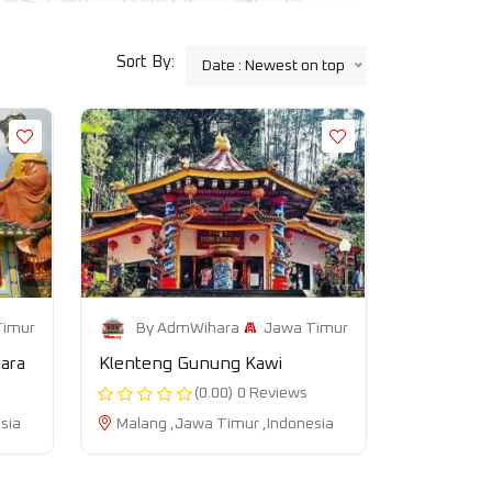
Sort By:
Date : Newest on top
Timur
Jawa Timur
By AdmWihara
gara
Klenteng Gunung Kawi
(0.00)
0 Reviews
sia
Malang ,Jawa Timur ,Indonesia