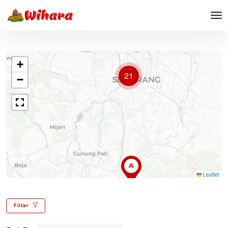
+
21
−
Leaflet
Filter